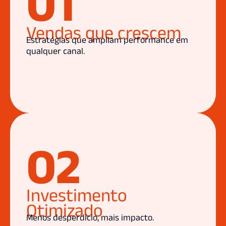
01
Vendas que crescem
Estratégias que ampliam performance em
qualquer canal.
02
Investimento
Otimizado
Menos desperdício, mais impacto.