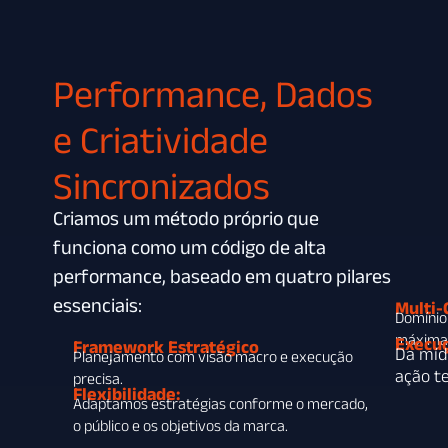
Performance, Dados
e Criatividade
Sincronizados
Criamos um método próprio que
funciona como um código de alta
performance, baseado em quatro pilares
essenciais:
Multi-
Domínio 
máxima 
Execuç
Framework Estratégico
Da míd
Planejamento com visão macro e execução
ação t
precisa.
Flexibilidade:
Adaptamos estratégias conforme o mercado,
o público e os objetivos da marca.