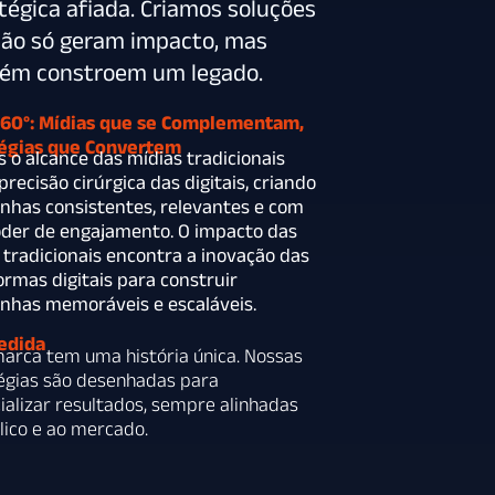
tégica afiada. Criamos soluções
ão só geram impacto, mas
ém constroem um legado.
360°: Mídias que se Complementam,
tégias que Convertem
 o alcance das mídias tradicionais
precisão cirúrgica das digitais, criando
has consistentes, relevantes e com
oder de engajamento. O impacto das
 tradicionais encontra a inovação das
ormas digitais para construir
has memoráveis e escaláveis.
edida
arca tem uma história única. Nossas
égias são desenhadas para
ializar resultados, sempre alinhadas
lico e ao mercado.