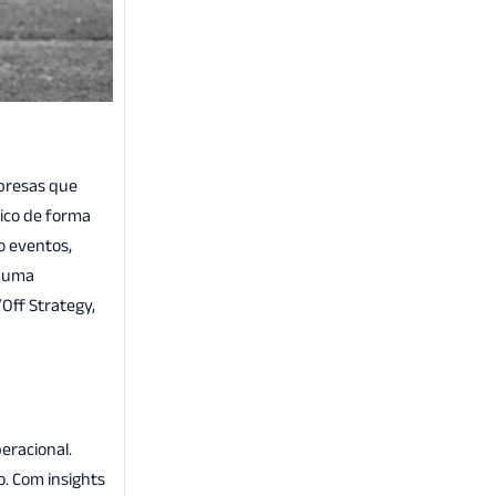
mpresas que
lico de forma
o eventos,
a uma
Off Strategy,
eracional.
o. Com insights