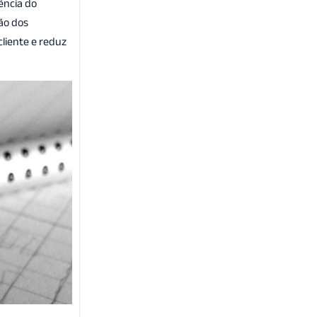
ência do
ção dos
cliente e reduz