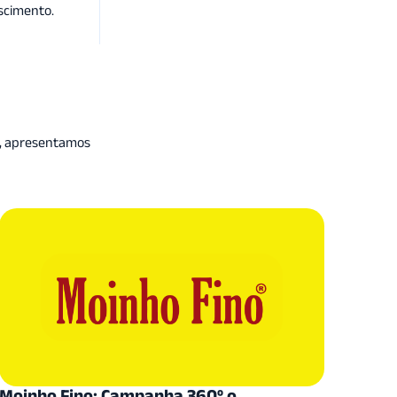
scimento.
i, apresentamos
Moinho Fino: Campanha 360º o