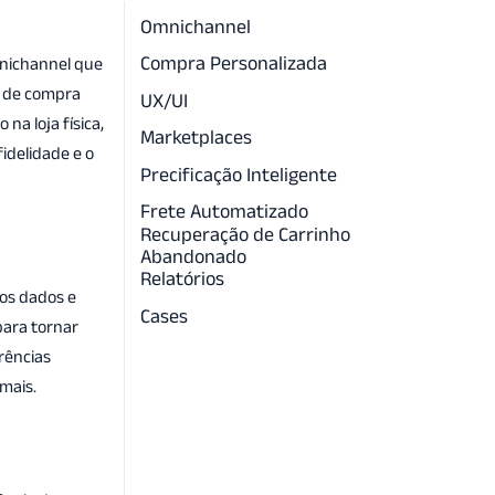
 a
Omnichannel
Compra Personalizada
mnichannel que
a
ia de compra
UX/UI​
na loja física,
Marketplaces
idelidade e o
Precificação Inteligente
 uma máquina
Frete Automatizado
Recuperação de Carrinho
Abandonado
Relatórios
os dados e
Cases
para tornar
rências
mais.