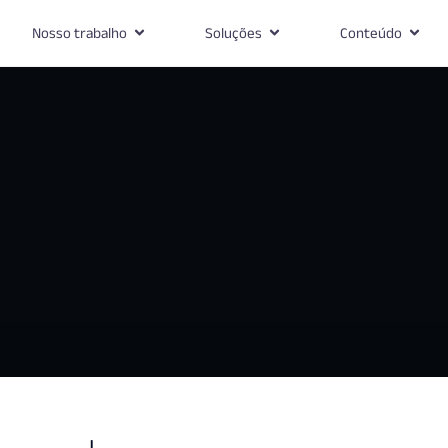
Nosso trabalho
Soluções
Conteúdo
ísico ao digital, criamos estrat