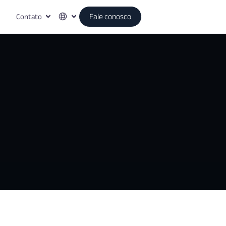
Contato
Fale conosco
égias