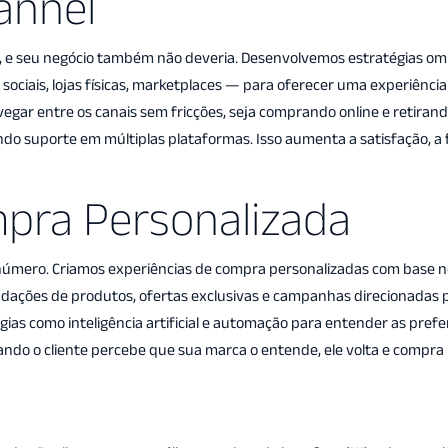
annel
ara otimizar vendas, melhorar
ine, e seu negócio também não deveria. Desenvolvemos estratégias o
experiência do cliente e fazer 
 sociais, lojas físicas, marketplaces — para oferecer uma experiênc
operação funcionar
egar entre os canais sem fricções, seja comprando online e retirando 
 suporte em múltiplas plataformas. Isso aumenta a satisfação, a f
ar o seu negócio na rota do sucesso e garantir que cada ponto de venda seja
de conversão eficiente.
mpra Personalizada
 número. Criamos experiências de compra personalizadas com base n
dações de produtos, ofertas exclusivas e campanhas direcionadas 
as como inteligência artificial e automação para entender as prefe
ndo o cliente percebe que sua marca o entende, ele volta e compra 