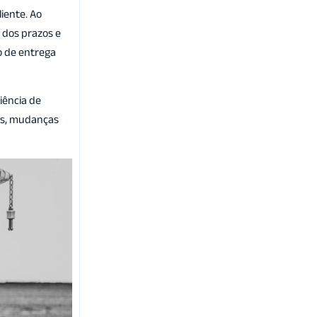
iente. Ao
 dos prazos e
o de entrega
iência de
ras, mudanças