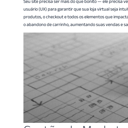
Seu site precisa ser mais do que bonito — ele precisa v
usuário (UX) para garantir que sua loja virtual seja intu
produtos, o checkout e todos os elementos que impactam
o abandono de carrinho, aumentando suas vendas e sat