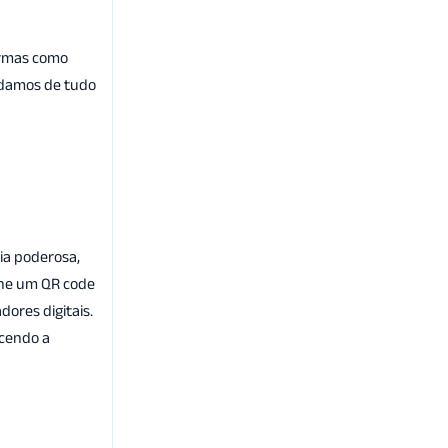
ormas como
idamos de tudo
gia poderosa,
gine um QR code
ores digitais.
ecendo a