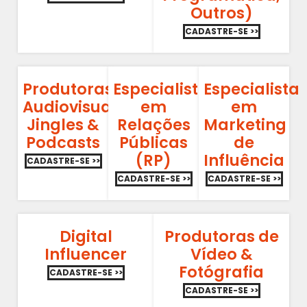
Outros)
CADASTRE-SE >>
Produtoras
Especialista
Especialista
Audiovisuais,
em
em
Jingles &
Relações
Marketing
Podcasts
Públicas
de
(RP)
Influência
CADASTRE-SE >>
CADASTRE-SE >>
CADASTRE-SE >>
Digital
Produtoras de
Influencer
Vídeo &
Fotógrafia
CADASTRE-SE >>
CADASTRE-SE >>