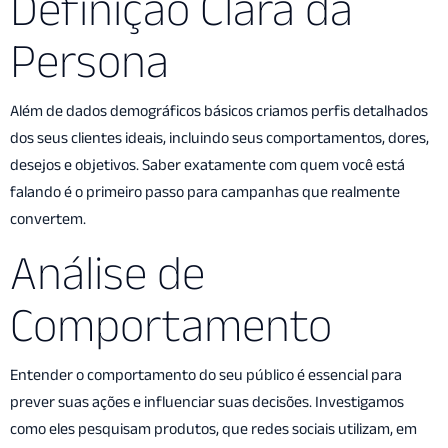
Definição Clara da
opcional — é essencial. Criamos
estratégias que definem quem
Persona
realmente é seu cliente ideal
Além de dados demográficos básicos criamos perfis detalhados
Seus sonhos, suas histórias e objetivos, quando entendemos o perfil
dos seus clientes ideais, incluindo seus comportamentos, dores,
ideal e como se comunicar com ele da melhor forma possível suas
ações ficam mais precisas e seus resultados reais
desejos e objetivos. Saber exatamente com quem você está
falando é o primeiro passo para campanhas que realmente
convertem.
Análise de
Comportamento
Entender o comportamento do seu público é essencial para
prever suas ações e influenciar suas decisões. Investigamos
como eles pesquisam produtos, que redes sociais utilizam, em