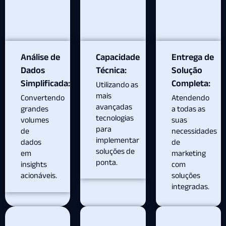
Análise de
Capacidade
Entrega de
Dados
Técnica:
Solução
Simplificada:
Completa:
Utilizando as
mais
Convertendo
Atendendo
avançadas
grandes
a todas as
tecnologias
volumes
suas
para
de
necessidades
implementar
dados
de
soluções de
em
marketing
ponta.
insights
com
acionáveis.
soluções
integradas.