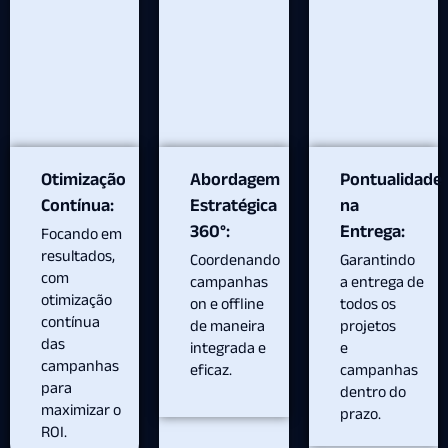
Otimização
Abordagem
Pontualidade
Contínua:
Estratégica
na
360°:
Entrega:
Focando em
resultados,
Coordenando
Garantindo
com
campanhas
a entrega de
otimização
on e offline
todos os
contínua
de maneira
projetos
das
integrada e
e
campanhas
eficaz.
campanhas
para
dentro do
maximizar o
prazo.
ROI.