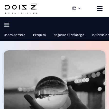
Dados de Mídia
Pesquisa
Negócios e Estratégia
Indústria e