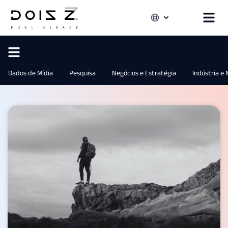
Dados de Mídia
Pesquisa
Negócios e Estratégia
Indústria e