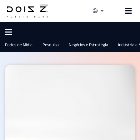
Dados de Mídia
Pesquisa
Negócios e Estratégia
Indústria e