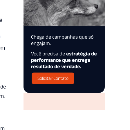
é
Chega de campanhas que só
1
.
engajam.
 em
Você precisa de
estratégia de
performance que entrega
resultado de verdade.
Solicitar Contato
 de
m,
cem