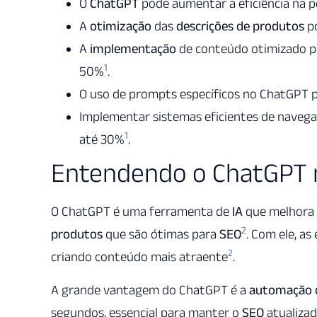
O
ChatGPT
pode aumentar a eficiência na 
A
otimização
das
descrições de produtos
po
A
implementação
de conteúdo otimizado po
1
50%
.
O uso de prompts específicos no ChatGPT 
Implementar sistemas eficientes de naveg
1
até 30%
.
Entendendo o ChatGPT 
O ChatGPT é uma ferramenta de
IA
que melhora
2
produtos
que são ótimas para
SEO
. Com ele, a
2
criando conteúdo mais atraente
.
A grande vantagem do ChatGPT é a
automação 
segundos, essencial para manter o
SEO
atualiza