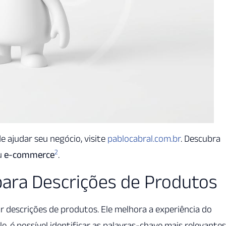
 ajudar seu negócio, visite
pablocabral.com.br
. Descubra
2
u
e-commerce
.
para Descrições de Produtos
 descrições de produtos. Ele melhora a experiência do
le, é possível identificar as palavras-chave mais relevantes