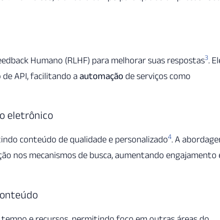
3
edback Humano (RLHF) para melhorar suas respostas
. El
 de API, facilitando a
automação
de serviços como
o eletrônico
4
indo conteúdo de qualidade e personalizado
. A abordag
cação nos mecanismos de busca, aumentando engajamento 
conteúdo
tempo e recursos, permitindo foco em outras áreas do