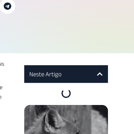
is
Neste Artigo
e
e