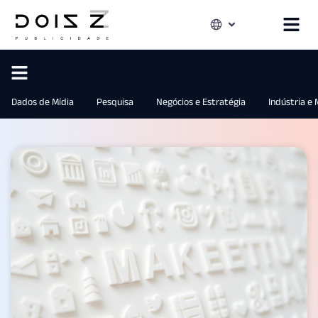
Dados de Mídia
Pesquisa
Negócios e Estratégia
Indústria e