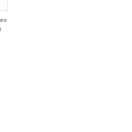
ara
é