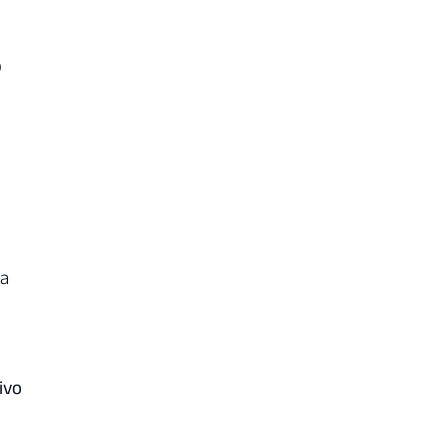
o
sa
ivo