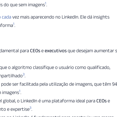
1
ais do que sem imagens
.
o cada
vez mais aparecendo no LinkedIn. Ele dá insights
1
aforma
.
ndamental para
CEOs
e
executivos
que desejam aumentar 
que o algoritmo classifique o usuário como qualificado,
3
mpartilhado
.
 pode ser facilitada pela utilização de imagens, que têm 9
1
m imagens
.
l global, o LinkedIn é uma plataforma ideal para
CEOs
e
3
to e expertise
.