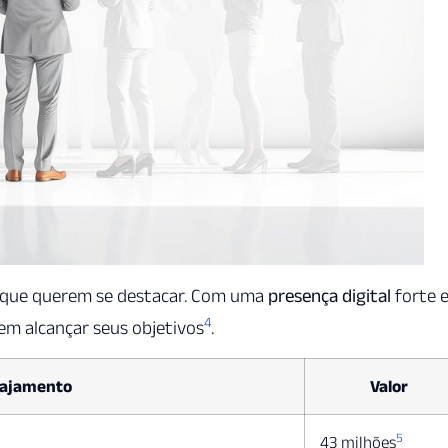
res que querem se destacar. Com uma
presença digital
forte 
4
m alcançar seus objetivos
.
ngajamento
Valor
5
43 milhões