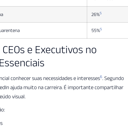
5
na
26%
5
quarentena
55%
 CEOs e Executivos no
Essenciais
6
encial conhecer suas necessidades e interesses
. Segundo
edIn ajuda muito na carreira. É importante compartilhar
eúdo visual.
ão:
es