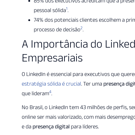
85% dos executivos acreditam que a prese
1
pessoal sólida
.
74% dos potenciais clientes escolhem a pr
2
processo de decisão
.
A Importância do Linked
Empresariais
O LinkedIn é essencial para executivos que quer
estratégia sólida é crucial
. Ter uma
presença digi
4
que lideram
.
No Brasil, o LinkedIn tem 43 milhões de perfis, 
online ser mais valorizado, com mais desemprego
e da
presença digital
para líderes.