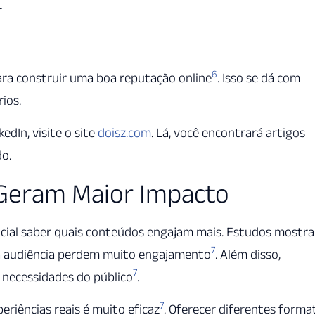
r
6
para construir uma boa reputação online
. Isso se dá com
ios.
edIn, visite o site
doisz.com
. Lá, você encontrará artigos
do.
 Geram Maior Impacto
ncial saber quais conteúdos engajam mais. Estudos mostr
7
a audiência perdem muito engajamento
. Além disso,
7
 necessidades do público
.
7
eriências reais é muito eficaz
. Oferecer diferentes forma