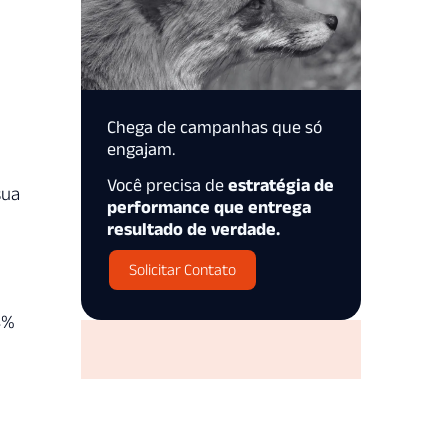
Chega de campanhas que só
engajam.
Você precisa de
estratégia de
sua
performance que entrega
resultado de verdade.
Solicitar Contato
4%