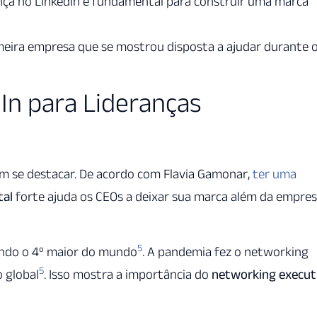
nça no LinkedIn é fundamental para construir uma marca
imeira empresa que se mostrou disposta a ajudar durante 
In para Lideranças
em se destacar. De acordo com Flavia Gamonar,
ter uma
tal
forte ajuda os CEOs a deixar sua marca além da empre
5
sendo o 4º maior do mundo
. A pandemia fez o networking
5
 global
. Isso mostra a importância do
networking execut