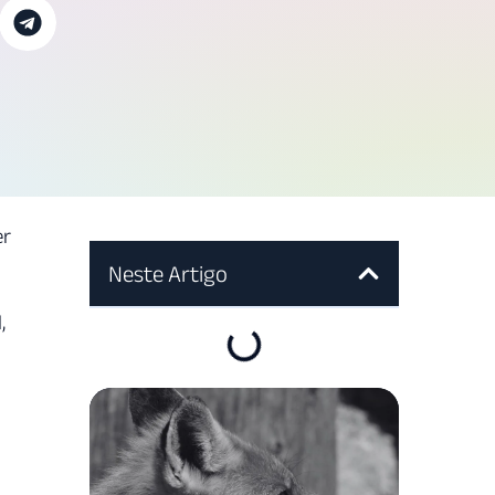
er
Neste Artigo
,