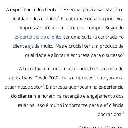
A
experiência do cliente
é essencial para a satisf
1
lealdade dos clientes
. Ela abrange desde a pr
impressão até a compra e pós-compra. Se
experiência do cliente
, ter uma cultura centr
cliente ajuda muito. Mas é crucial ter um prod
.
qualidade e alinhar a empresa para o su
A tecnologia mudou muitas indústrias, com
aplicativos. Desde 2010, mais empresas começa
1
atuar nesse setor
. Empresas que focam na
experi
do cliente
melhoram na retenção e engajament
usuários. Isso é muito importante para a efic
.
operac
Principais P