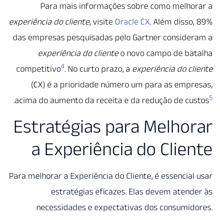
Para mais informações sobre como melho
experiência do cliente
, visite
Oracle CX
. Além diss
das empresas pesquisadas pelo Gartner conside
experiência do cliente
o novo campo de ba
4
competitivo
. No curto prazo, a
experiência do c
(CX) é a prioridade número um para as emp
.
acima do aumento da receita e da redução de c
Estratégias para Melho
a Experiência do Clie
Para melhorar a Experiência do Cliente, é essencia
estratégias eficazes. Elas devem aten
necessidades e expectativas dos consumi