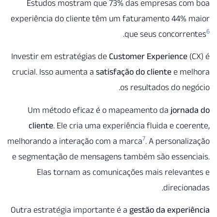
Estudos mostram que 73% das empresas co
experiência do cliente têm um faturamento 44% 
.
que seus concorr
Investir em estratégias de
Customer Experience
crucial. Isso aumenta a
satisfação do cliente
e me
os resultados do ne
Um método eficaz é o mapeamento da
jorna
cliente
. Ele cria uma experiência fluida e coe
7
melhorando a interação com a marca
. A personal
e segmentação de mensagens também são essenc
Elas tornam as comunicações mais releva
direcio
Outra estratégia importante é a
gestão da exper