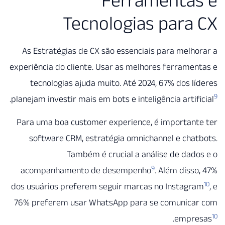
Ferramenta
Tecnologias para
As Estratégias de CX são essenciais para melh
experiência do cliente. Usar as melhores ferrame
tecnologias ajuda muito. Até 2024, 67% dos l
.
planejam investir mais em bots e inteligência artif
Para uma boa customer experience, é important
software CRM, estratégia omnichannel e cha
Também é crucial a análise de dad
9
acompanhamento de desempenho
. Além diss
dos usuários preferem seguir marcas no Instagr
76% preferem usar WhatsApp para se comunica
.
empr