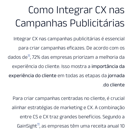
Como Integrar CX 
Campanhas Publicitár
Integrar CX nas campanhas publicitárias é ess
para criar campanhas eficazes. De acordo 
11
dados de
, 72% das empresas priorizam a melho
experiência do cliente. Isso mostra a
importânc
experiência do cliente
em todas as etapas da
jo
.
do c
Para criar campanhas centradas no cliente, é c
alinhar estratégias de marketing e CX. A comb
entre CS e CX traz grandes benefícios. Seg
11
GainSight
, as empresas têm uma receita an