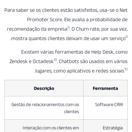
Para saber se os clientes estão satisfeitos, usa-se
Promoter Score. Ele avalia a probabilid
9
recomendação da empresa
. O Churn rate, por su
.
mostra quantos clientes deixam de usar um se
Existem várias ferramentas de Help Desk,
10
Zendesk e Octadesk
. Chatbots são usados em 
.
lugares, como aplicativos e redes soc
Descrição
Ferrament
Gestão de relacionamentos com os
Software
clientes
Interação com os clientes em
Estrat