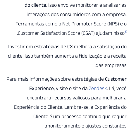
do cliente
. Isso envolve monitorar e anali
interações dos consumidores com a emp
Ferramentas como o Net Promoter Score (NPS
.
Customer Satisfaction Score (CSAT) ajudam 
Investir em
estratégias de CX
melhora a satisfaç
cliente. Isso também aumenta a fidelização e a r
das empr
Para mais informações sobre estratégias de
Cus
Experience
, visite o site da
Zendesk
. Lá
encontrará recursos valiosos para melh
Experiência do Cliente. Lembre-se, a Experiên
Cliente é um processo contínuo que 
monitoramento e ajustes const