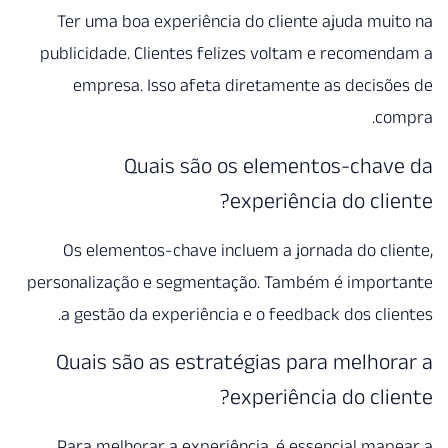
Ter uma boa experiência do cliente ajuda mu
publicidade. Clientes felizes voltam e recome
empresa. Isso afeta diretamente as decis
co
Quais são os elementos-cha
experiência do cli
Os elementos-chave incluem a jornada do cl
personalização e segmentação. Também é impor
a gestão da experiência e o feedback dos cli
Quais são as estratégias para melho
experiência do cli
Para melhorar a experiência, é essencial ma