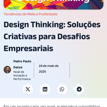
Tendências de Mídia e Publicidade
Design Thinking: Soluções
Criativas para Desafios
Empresariais
Pedro Paulo
24 de maio de
Gazza
2025
Head de
Inovação e
Performance
Em um mundo cada vez mais acelerado e competitivo,