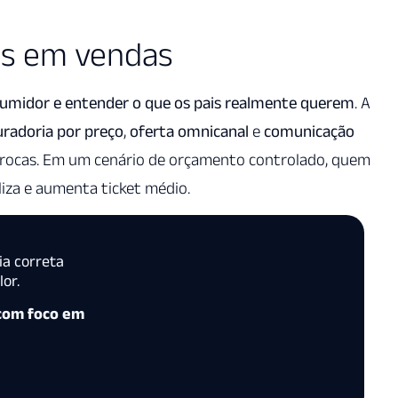
s em vendas
sumidor e entender o que os pais realmente querem
. A
uradoria por preço
,
oferta omnicanal
e
comunicação
rocas. Em um cenário de orçamento controlado, quem
liza e aumenta ticket médio.
ia correta
or.
 com foco em