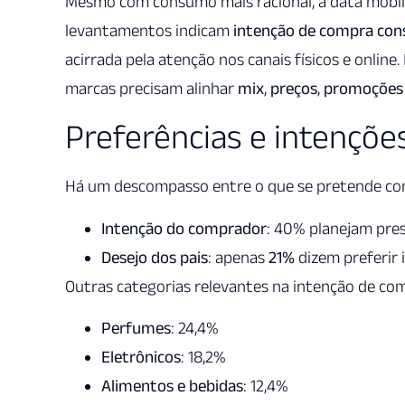
Mesmo com consumo mais racional, a data mobiliza
levantamentos indicam
intenção de compra con
acirrada pela atenção nos canais físicos e online
marcas precisam alinhar
mix
,
preços
,
promoções
Preferências e intençõe
Há um descompasso entre o que se pretende com
Intenção do comprador
: 40% planejam pr
Desejo dos pais
: apenas
21%
dizem preferir 
Outras categorias relevantes na intenção de co
Perfumes
: 24,4%
Eletrônicos
: 18,2%
Alimentos e bebidas
: 12,4%