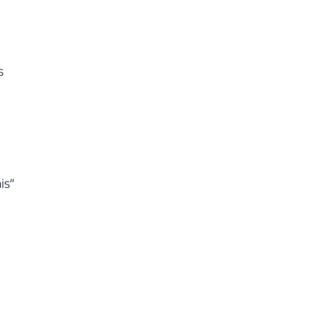
s
is”