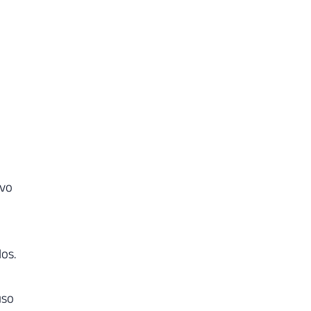
ivo
os.
uso