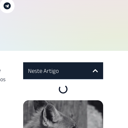
e
Neste Artigo
mos