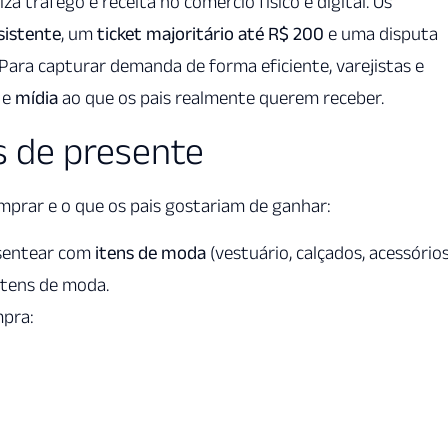
 tráfego e receita no comércio físico e digital. Os
sistente
, um
ticket majoritário até R$ 200
e uma disputa
. Para capturar demanda de forma eficiente, varejistas e
e
mídia
ao que os pais realmente querem receber.
s de presente
prar e o que os pais gostariam de ganhar:
esentear com
itens de moda
(vestuário, calçados, acessórios
itens de moda.
mpra: