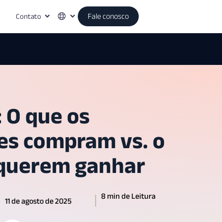
Contato
Fale conosco
: O que os
es compram vs. o
 querem ganhar
8 min de Leitura
11 de agosto de 2025