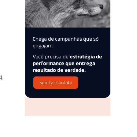
Chega de campanhas que só
engajam.
Você precisa de
estratégia de
performance que entrega
resultado de verdade.
).
Solicitar Contato