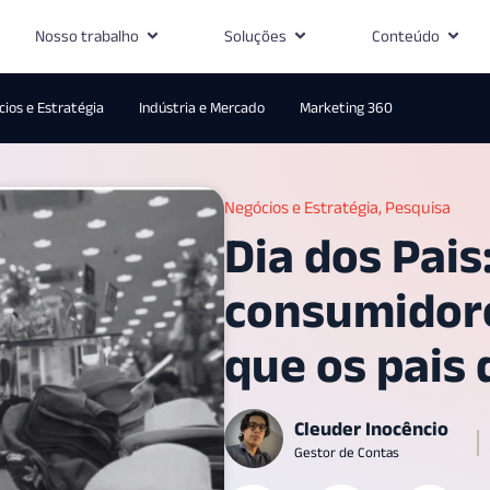
Nosso trabalho
Soluções
Conteúdo
ios e Estratégia
Indústria e Mercado
Marketing 360
Negócios e Estratégia
,
Pesquisa
Dia dos Pais
consumidor
que os pais
Cleuder Inocêncio
Gestor de Contas