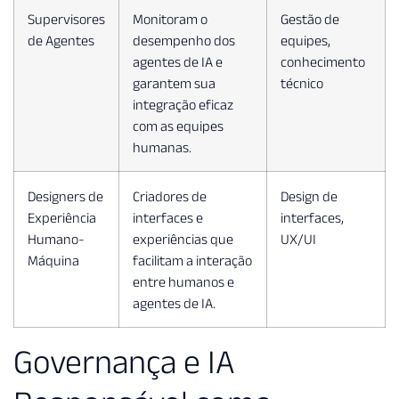
Supervisores
Monitoram o
Gestão de
de Agentes
desempenho dos
equipes,
agentes de IA e
conhecimento
garantem sua
técnico
integração eficaz
com as equipes
humanas.
Designers de
Criadores de
Design de
Experiência
interfaces e
interfaces,
Humano-
experiências que
UX/UI
Máquina
facilitam a interação
entre humanos e
agentes de IA.
Governança e IA