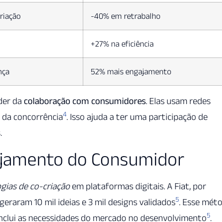
riação
-40% em retrabalho
+27% na eficiência
nça
52% mais engajamento
der da
colaboração com consumidores
. Elas usam redes
4
 da concorrência
. Isso ajuda a ter uma participação de
.
ajamento do Consumidor
gias de co-criação
em plataformas digitais. A Fiat, por
5
 geraram 10 mil ideias e 3 mil designs validados
. Esse mét
5
 inclui as necessidades do mercado no desenvolvimento
.