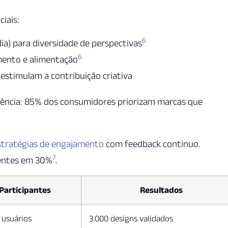
iais:
6
dia) para diversidade de perspectivas
6
ento e alimentação
stimulam a contribuição criativa
rência: 85% dos consumidores priorizam marcas que
stratégias de engajamento
com feedback contínuo.
7
ientes em 30%
.
Participantes
Resultados
 usuários
3.000 designs validados