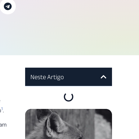
Neste Artigo
e
1
o
.
sam