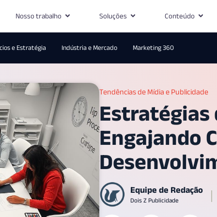
Nosso trabalho
Soluções
Conteúdo
ios e Estratégia
Indústria e Mercado
Marketing 360
Tendências de Mídia e Publicidade
Estratégias 
Engajando 
Desenvolvi
Equipe de Redação
Dois Z Publicidade