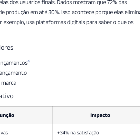
deias dos usuários finais. Dados mostram que 72% das
de produção em até 30%. Isso acontece porque elas elimi
or exemplo, usa plataformas digitais para saber o que os
.
dores
4
lançamentos
lançamento
a marca
ativo
unção
Impacto
ivas
+34% na satisfação