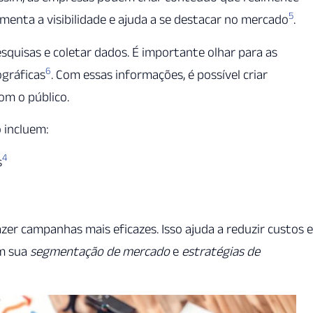
5
menta a visibilidade e ajuda a se destacar no mercado
.
esquisas e coletar dados. É importante olhar para as
6
ográficas
. Com essas informações, é possível criar
om o público.
 incluem:
4
s
er campanhas mais eficazes. Isso ajuda a reduzir custos e
am sua
segmentação de mercado
e
estratégias de