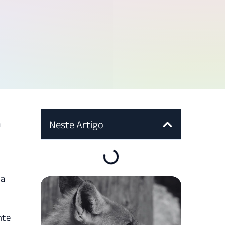
m
Neste Artigo
ua
nte