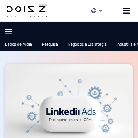
Dados de Mídia
Pesquisa
Negócios e Estratégia
Indústria e