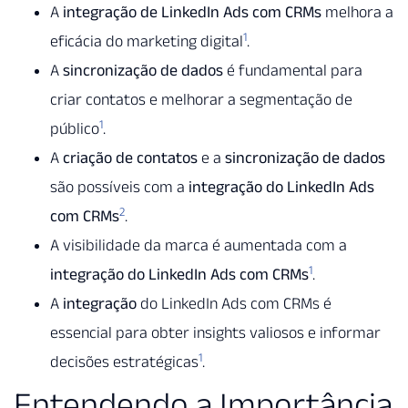
A
integração de LinkedIn Ads com CRMs
melhora a
1
eficácia do marketing digital
.
A
sincronização de dados
é fundamental para
criar contatos e melhorar a segmentação de
1
público
.
A
criação de contatos
e a
sincronização de dados
são possíveis com a
integração do LinkedIn Ads
2
com CRMs
.
A visibilidade da marca é aumentada com a
1
integração do LinkedIn Ads com CRMs
.
A
integração
do LinkedIn Ads com CRMs é
essencial para obter insights valiosos e informar
1
decisões estratégicas
.
Entendendo a Importância