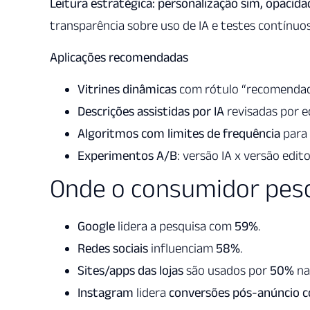
Leitura estratégica:
personalização sim, opacida
transparência sobre uso de IA e testes contínuo
Aplicações recomendadas
Vitrines dinâmicas
com rótulo “recomendado 
Descrições assistidas por IA
revisadas por ed
Algoritmos com limites de frequência
para 
Experimentos A/B
: versão IA x versão edi
Onde o consumidor pesq
Google
lidera a pesquisa com
59%
.
Redes sociais
influenciam
58%
.
Sites/apps das lojas
são usados por
50%
na
Instagram
lidera
conversões pós-anúncio 