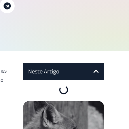
imes
Neste Artigo
ão