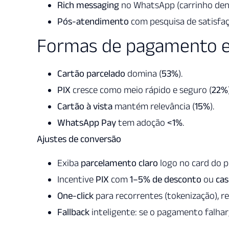
Rich messaging
no WhatsApp (carrinho den
Pós-atendimento
com pesquisa de satisfa
Formas de pagamento e
Cartão parcelado
domina (
53%
).
PIX
cresce como meio rápido e seguro (
22%
Cartão à vista
mantém relevância (
15%
).
WhatsApp Pay
tem adoção
<1%
.
Ajustes de conversão
Exiba
parcelamento claro
logo no card do pr
Incentive
PIX
com
1–5% de desconto
ou
ca
One-click
para recorrentes (tokenização), r
Fallback
inteligente: se o pagamento falhar