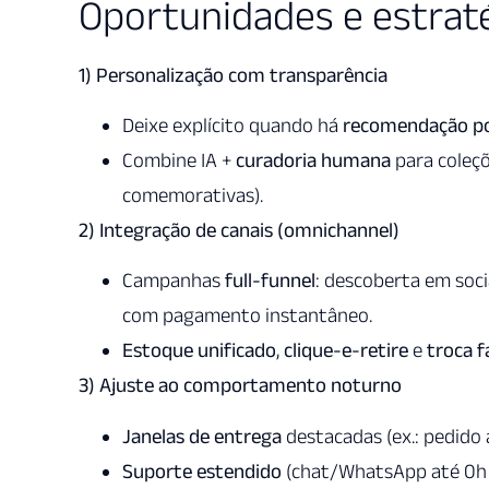
Oportunidades e estrat
1) Personalização com transparência
Deixe explícito quando há
recomendação po
Combine IA +
curadoria humana
para coleçõ
comemorativas).
2) Integração de canais (omnichannel)
Campanhas
full-funnel
: descoberta em soc
com pagamento instantâneo.
Estoque unificado
,
clique-e-retire
e
troca fá
3) Ajuste ao comportamento noturno
Janelas de entrega
destacadas (ex.: pedido a
Suporte estendido
(chat/WhatsApp até 0h n