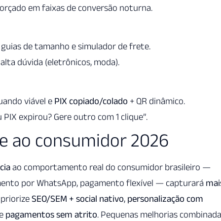
rçado em faixas de conversão noturna.
guias de tamanho e simulador de frete.
lta dúvida (eletrônicos, moda).
ando viável e
PIX copiado/colado
+ QR dinâmico.
IX expirou? Gere outro com 1 clique”.
se ao consumidor 2026
cia
ao comportamento real do consumidor brasileiro —
imento por WhatsApp, pagamento flexível — capturará
mai
 priorize
SEO/SEM + social nativo
,
personalização com
e
pagamentos sem atrito
. Pequenas melhorias combinad