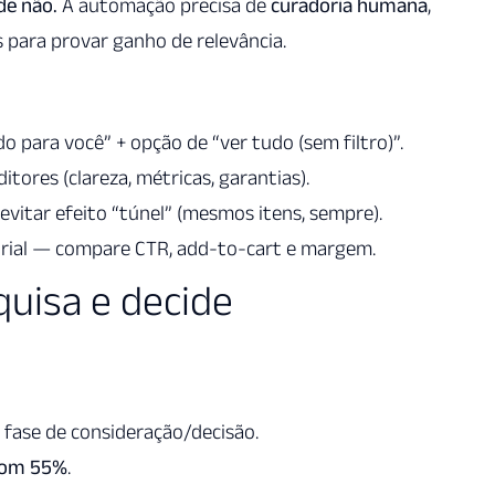
de não.
A automação precisa de
curadoria humana
,
s para provar ganho de relevância.
para você” + opção de “ver tudo (sem filtro)”.
itores (clareza, métricas, garantias).
evitar efeito “túnel” (mesmos itens, sempre).
torial — compare CTR, add-to-cart e margem.
uisa e decide
 fase de consideração/decisão.
com 55%
.