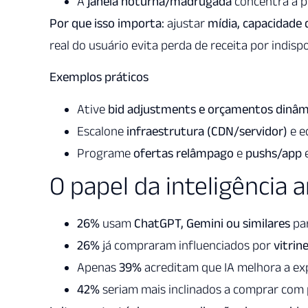
A
janela noturna/madrugada
concentra a p
Por que isso importa:
ajustar
mídia, capacidade 
real do usuário evita perda de receita por indispo
Exemplos práticos
Ative
bid adjustments e orçamentos dinâm
Escalone
infraestrutura (CDN/servidor)
e e
Programe
ofertas relâmpago
e
pushs/app
e
O papel da inteligência a
26%
usam
ChatGPT, Gemini ou similares
par
26%
já compraram influenciados por
vitrin
Apenas
39%
acreditam que IA melhora a ex
42%
seriam mais inclinados a comprar com