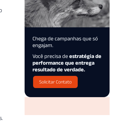
o
Chega de campanhas que só
engajam.
Você precisa de
estratégia de
performance que entrega
resultado de verdade.
Solicitar Contato
s.