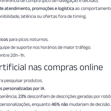
referência de compra (pico de navegação e decisão).
de atendimento, promoções e logística
ao comportament
nibilidade, latência ou ofertas fora de timing.
icos
para picos noturnos.
quipe de suporte nos horários de maior tráfego.
ntre 20h–1h.
rtificial nas compras online
a pesquisar produtos.
es personalizadas por IA
.
periência;
23%
desconfiam de descrições geradas por robô
 personalizações, enquanto
46%
não
mudariam de decisão.