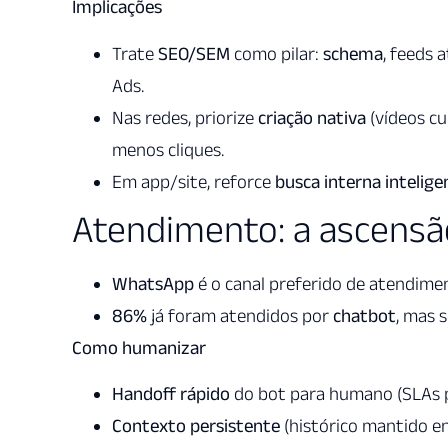
Implicações
Trate
SEO/SEM
como pilar:
schema
, feeds 
Ads.
Nas redes, priorize
criação nativa
(vídeos cu
menos cliques.
Em app/site, reforce
busca interna intelige
Atendimento: a ascens
WhatsApp
é o canal preferido de atendime
86%
já foram atendidos por
chatbot
, mas 
Como humanizar
Handoff rápido
do bot para humano (SLAs pú
Contexto persistente
(histórico mantido en