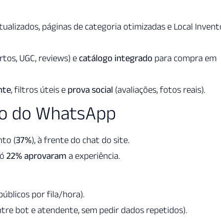
atualizados, páginas de categoria otimizadas e Local Inven
rtos, UGC, reviews) e
catálogo integrado
para compra em
nte
, filtros úteis e
prova social
(avaliações, fotos reais).
ão do WhatsApp
nto (
37%
), à frente do chat do site.
só
22%
aprovaram
a experiência.
blicos por fila/hora).
tre bot e atendente, sem pedir dados repetidos).