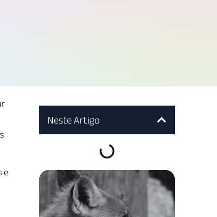
ar
Neste Artigo
s
s e