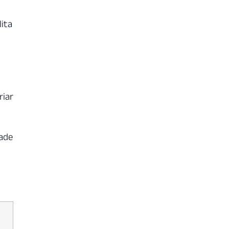
ita
riar
dade