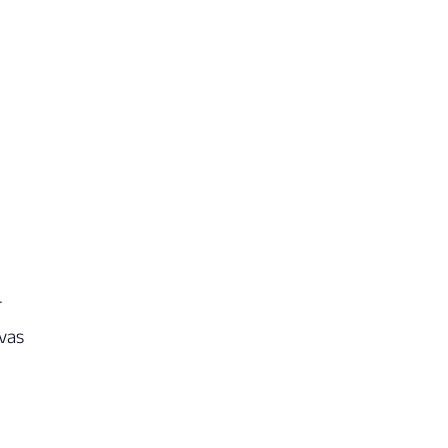
r
vas