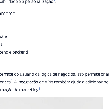
3
xibilidade e a
personalização
.
ommerce
uário
os
ntend e backend
rface do usuário da lógica de negócios. Isso permite cria
2
ientes
. A
integração
de APIs também ajuda a adicionar no
3
tomação de marketing
.