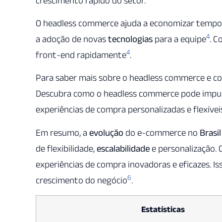
crescimento rápido do setor.
O headless commerce ajuda a economizar tempo na
4
a adoção de novas
tecnologias
para a equipe
. C
4
front-end rapidamente
.
Para saber mais sobre o headless commerce e co
Descubra como o headless commerce pode impulsi
experiências de compra personalizadas e flexívei
Em resumo, a
evolução
do e-commerce no
Brasil
de flexibilidade,
escalabilidade
e personalização.
experiências de compra inovadoras e eficazes. Is
6
crescimento do negócio
.
Estatísticas