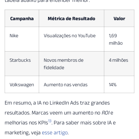
tabela abaixo para entender melhor:
Campanha
Métrica de Resultado
Valor
Nike
Visualizações no YouTube
1,69
milhão
Starbucks
Novos membros de
4 milhões
fidelidade
Volkswagen
Aumento nas vendas
14%
Em resumo, a IA no LinkedIn Ads traz grandes
resultados. Marcas veem um aumento no
ROI
e
13
melhorias nos KPIs
. Para saber mais sobre IA e
marketing, veja
esse artigo
.