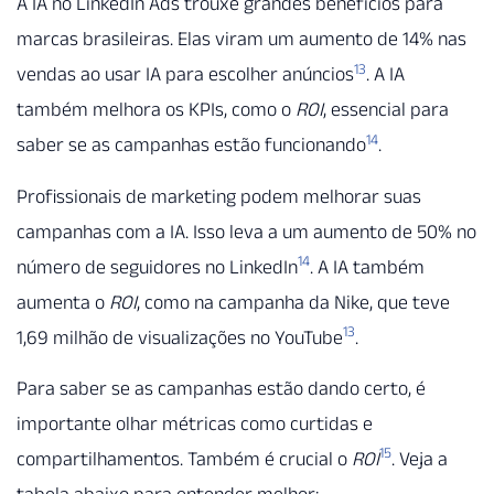
A IA no LinkedIn Ads trouxe grandes benefícios para
marcas brasileiras. Elas viram um aumento de 14% nas
13
vendas ao usar IA para escolher anúncios
. A IA
também melhora os KPIs, como o
ROI
, essencial para
14
saber se as campanhas estão funcionando
.
Profissionais de marketing podem melhorar suas
campanhas com a IA. Isso leva a um aumento de 50% no
14
número de seguidores no LinkedIn
. A IA também
aumenta o
ROI
, como na campanha da Nike, que teve
13
1,69 milhão de visualizações no YouTube
.
Para saber se as campanhas estão dando certo, é
importante olhar métricas como curtidas e
15
compartilhamentos. Também é crucial o
ROI
. Veja a