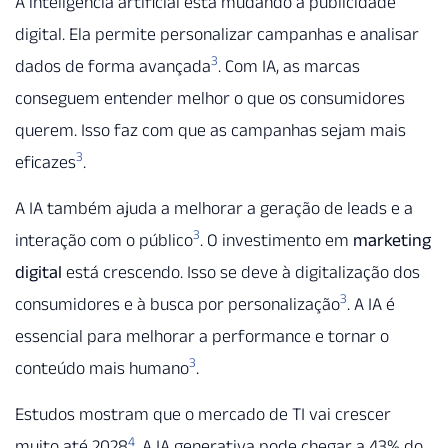
A inteligência artificial está mudando a publicidade
digital. Ela permite personalizar campanhas e analisar
3
dados de forma avançada
. Com IA, as marcas
conseguem entender melhor o que os consumidores
querem. Isso faz com que as campanhas sejam mais
3
eficazes
.
A IA também ajuda a melhorar a geração de leads e a
3
interação com o público
. O investimento em
marketing
digital
está crescendo. Isso se deve à digitalização dos
3
consumidores e à busca por personalização
. A IA é
essencial para melhorar a performance e tornar o
3
conteúdo mais humano
.
Estudos mostram que o mercado de TI vai crescer
4
muito até 2028
. A IA generativa pode chegar a 43% do