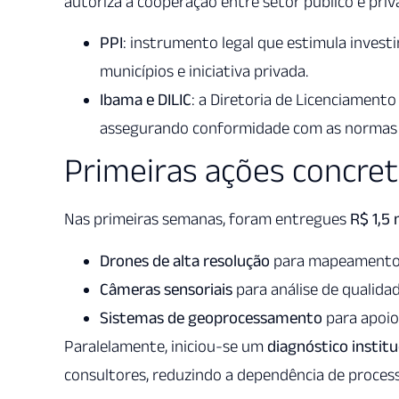
autoriza a cooperação entre setor público e pri
PPI
: instrumento legal que estimula invest
municípios e iniciativa privada.
Ibama e DILIC
: a Diretoria de Licenciament
assegurando conformidade com as normas 
Primeiras ações concret
Nas primeiras semanas, foram entregues
R$ 1,5
Drones de alta resolução
para mapeamento e
Câmeras sensoriais
para análise de qualidad
Sistemas de geoprocessamento
para apoio
Paralelamente, iniciou-se um
diagnóstico institu
consultores, reduzindo a dependência de process