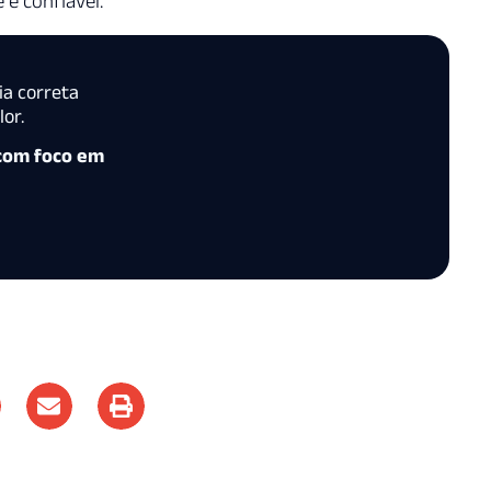
 e confiável.
ia correta
or.
 com foco em