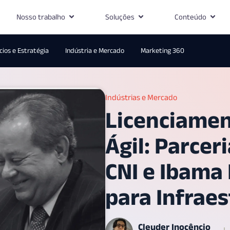
Nosso trabalho
Soluções
Conteúdo
ios e Estratégia
Indústria e Mercado
Marketing 360
Indústrias e Mercado
Licenciamen
Ágil: Parcer
CNI e Ibama 
para Infraes
Cleuder Inocêncio