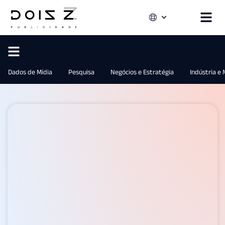
Dados de Mídia
Pesquisa
Negócios e Estratégia
Indústria e