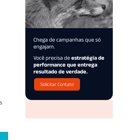
Chega de campanhas que só
engajam.
Você precisa de
estratégia de
performance que entrega
resultado de verdade.
Solicitar Contato
s