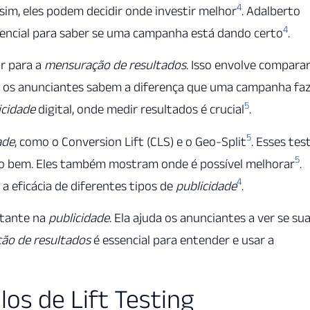
4
sim, eles podem decidir onde investir melhor
. Adalberto
4
encial para saber se uma campanha está dando certo
.
ar para a
mensuração de resultados
. Isso envolve compara
m, os anunciantes sabem a diferença que uma campanha fa
5
icidade
digital, onde medir resultados é crucial
.
5
ade
, como o Conversion Lift (CLS) e o Geo-Split
. Esses tes
5
o bem. Eles também mostram onde é possível melhorar
.
4
a eficácia de diferentes tipos de
publicidade
.
tante na
publicidade
. Ela ajuda os anunciantes a ver se su
ão de resultados
é essencial para entender e usar a
s de Lift Testing