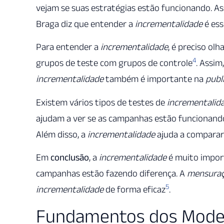
vejam se suas estratégias estão funcionando. As
Braga diz que entender a
incrementalidade
é ess
Para entender a
incrementalidade
, é preciso olh
4
grupos de teste com grupos de controle
. Assi
incrementalidade
também é importante na
publ
Existem vários tipos de testes de
incrementalid
ajudam a ver se as campanhas estão funcionand
Além disso, a
incrementalidade
ajuda a comparar 
Em
conclusão
, a
incrementalidade
é muito impor
campanhas estão fazendo diferença. A
mensuraç
5
incrementalidade
de forma eficaz
.
Fundamentos dos Modelo