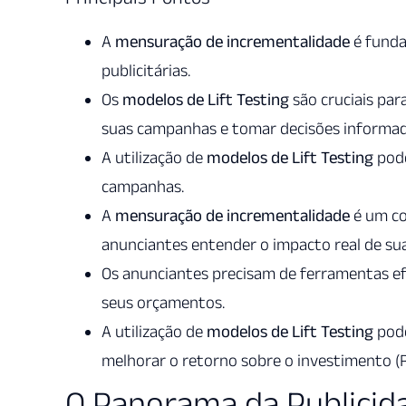
A
mensuração de incrementalidade
é funda
publicitárias.
Os
modelos de Lift Testing
são cruciais par
suas campanhas e tomar decisões informad
A utilização de
modelos de Lift Testing
pode
campanhas.
A
mensuração de incrementalidade
é um co
anunciantes entender o impacto real de sua
Os anunciantes precisam de ferramentas ef
seus orçamentos.
A utilização de
modelos de Lift Testing
pode
melhorar o retorno sobre o investimento (
O Panorama da Publicid