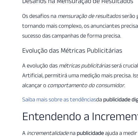
Desafios na Mensuração de Resultados
Os desafios na
mensuração de resultados
serão 
tornando mais complexo, os anunciantes precis
sucesso das campanhas de forma precisa.
Evolução das Métricas Publicitárias
A evolução das
métricas publicitárias
será crucia
Artificial, permitirá uma medição mais precisa. I
alcançar o
comportamento do consumidor
.
Saiba mais sobre as tendências
da
publicidade dig
Entendendo a Increment
A
incrementalidade
na
publicidade
ajuda a medir