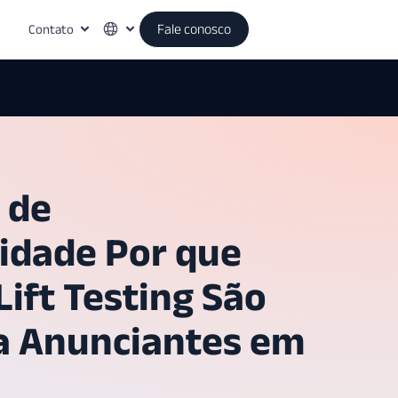
Contato
Fale conosco
 de
idade Por que
ift Testing São
ra Anunciantes em