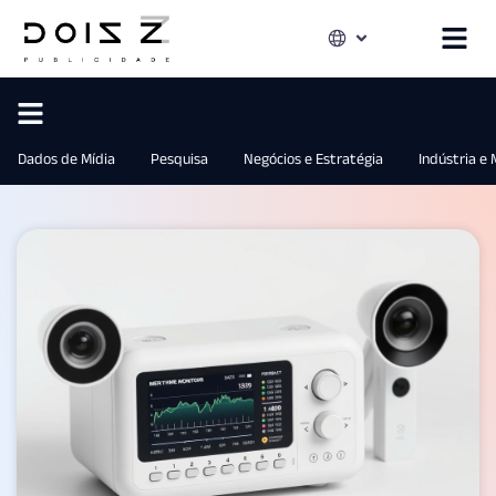
Dados de Mídia
Pesquisa
Negócios e Estratégia
Indústria e