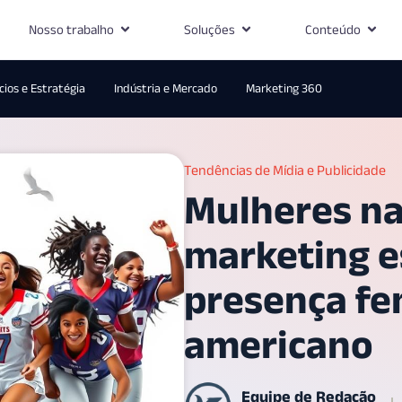
Nosso trabalho
Soluções
Conteúdo
ios e Estratégia
Indústria e Mercado
Marketing 360
Tendências de Mídia e Publicidade
Mulheres na
marketing e
presença fe
americano
Equipe de Redação