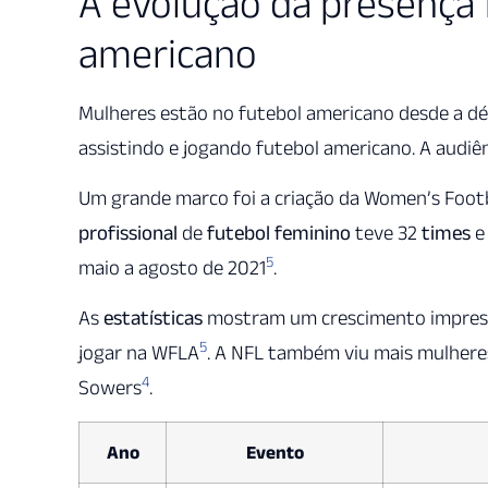
A evolução da presença 
americano
Mulheres estão no futebol americano desde a d
assistindo e jogando futebol americano. A audiê
Um grande marco foi a criação da Women’s Footb
profissional
de
futebol feminino
teve 32
times
e
5
maio a agosto de 2021
.
As
estatísticas
mostram um crescimento impressi
5
jogar na WFLA
. A NFL também viu mais mulheres
4
Sowers
.
Ano
Evento