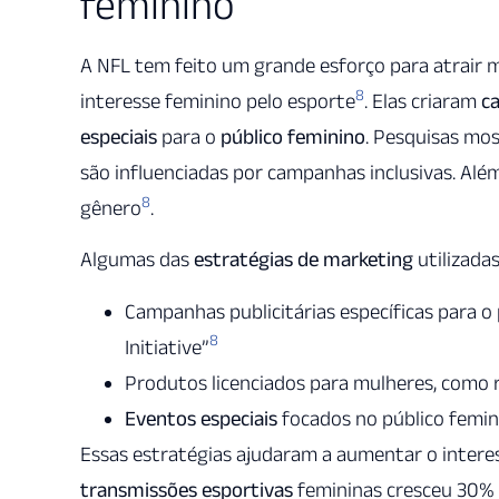
feminino
A NFL tem feito um grande esforço para atrair m
8
interesse feminino pelo esporte
. Elas criaram
c
especiais
para o
público feminino
. Pesquisas mo
são influenciadas por campanhas inclusivas. Alé
8
gênero
.
Algumas das
estratégias de marketing
utilizada
Campanhas publicitárias específicas para 
8
Initiative”
Produtos licenciados para mulheres, como 
Eventos especiais
focados no público femi
Essas estratégias ajudaram a aumentar o interes
transmissões esportivas
femininas cresceu 30%