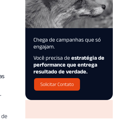
Chega de campanhas que só
engajam.
Você precisa de
estratégia de
performance que entrega
resultado de verdade.
as
Solicitar Contato
r
 de