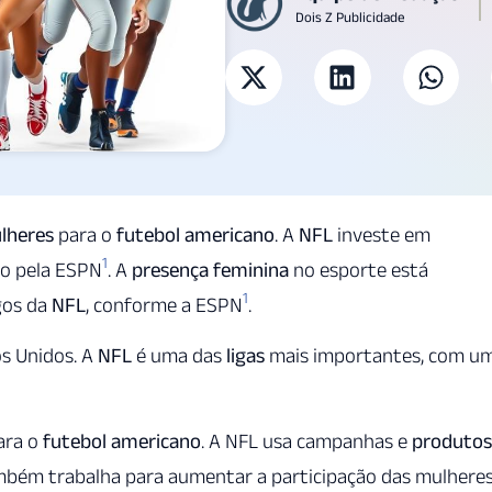
Dois Z Publicidade
lheres
para o
futebol americano
. A
NFL
investe em
1
to pela ESPN
. A
presença feminina
no esporte está
1
gos da
NFL
, conforme a ESPN
.
s Unidos. A
NFL
é uma das
ligas
mais importantes, com u
ara o
futebol americano
. A NFL usa campanhas e
produtos
mbém trabalha para aumentar a participação das mulhere