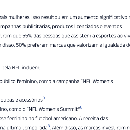
ais mulheres. Isso resultou em um aumento significativo 
ampanhas publicitárias
,
produtos licenciados
e
eventos
stram que 55% das pessoas que assistem a esportes ao vi
m disso, 50% preferem marcas que valorizam a igualdade d
s pela NFL incluem:
o público feminino, como a campanha “NFL Women’s
9
roupas e acessórios
8
nino, como o “NFL Women’s Summit”
se feminino no futebol americano. A receita das
8
 na última temporada
. Além disso, as marcas investiram 