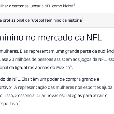
4
lher a tentar se juntar à NFL como kicker
5
ga
profissional
de
futebol feminino
da
história
minino no mercado da NFL
mulheres. Elas representam uma grande parte da audiênc
quase 20 milhões de pessoas assistem aos jogos da NFL. Iss
6
onal da liga, atrás apenas do México
.
ado
da NFL. Elas têm um poder de compra grande e
7
ortivo
. A representação das mulheres nos esportes ajuda 
Por isso, é essencial criar novas estratégias para atrair e
7
esportivo
.