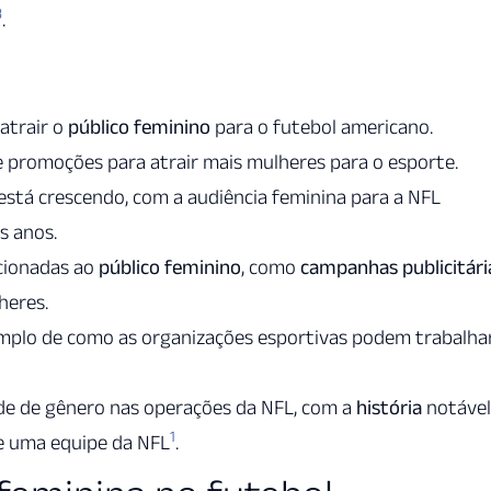
3
.
atrair o
público feminino
para o futebol americano.
 promoções para atrair mais mulheres para o esporte.
stá crescendo, com a audiência feminina para a NFL
s anos.
cionadas ao
público feminino
, como
campanhas publicitári
heres.
xemplo de como as organizações esportivas podem trabalha
de de gênero nas operações da NFL, com a
história
notável
1
e uma equipe da NFL
.