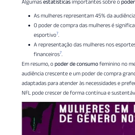
Algumas
estatísticas
importantes sobre o
poder
As mulheres representam 45% da audiênci
O poder de compra das mulheres é signific
7
esportivo
.
A representação das mulheres nos esporte
7
financeiros
.
Em resumo, o
poder de consumo
feminino no me
audiência crescente e um poder de compra grande
adaptadas para atender às necessidades e prefe
NFL pode crescer de forma contínua e sustentáv