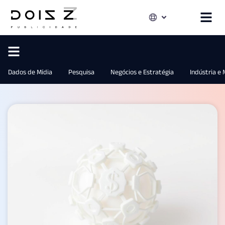
Dados de Mídia
Pesquisa
Negócios e Estratégia
Indústria e