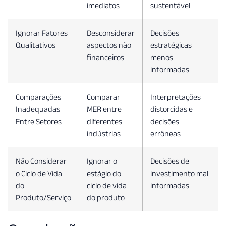
imediatos
sustentável
Ignorar Fatores
Desconsiderar
Decisões
Qualitativos
aspectos não
estratégicas
financeiros
menos
informadas
Comparações
Comparar
Interpretações
Inadequadas
MER entre
distorcidas e
Entre Setores
diferentes
decisões
indústrias
errôneas
Não Considerar
Ignorar o
Decisões de
o Ciclo de Vida
estágio do
investimento mal
do
ciclo de vida
informadas
Produto/Serviço
do produto