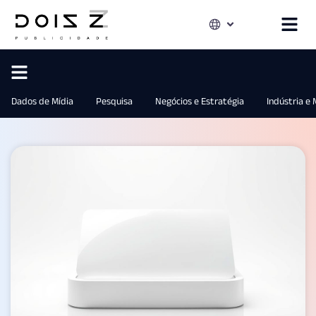
Dados de Mídia
Pesquisa
Negócios e Estratégia
Indústria e