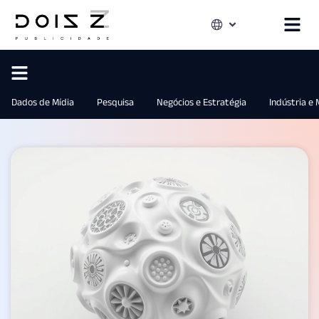
Dados de Mídia
Pesquisa
Negócios e Estratégia
Indústria e