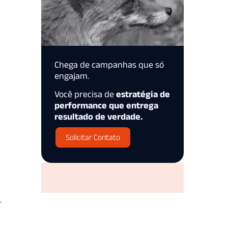
Chega de campanhas que só
engajam.
Você precisa de
estratégia de
performance que entrega
resultado de verdade.
Solicitar Contato
.