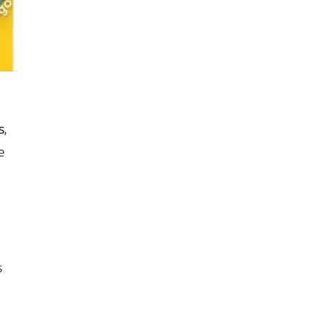
s
,
e
s