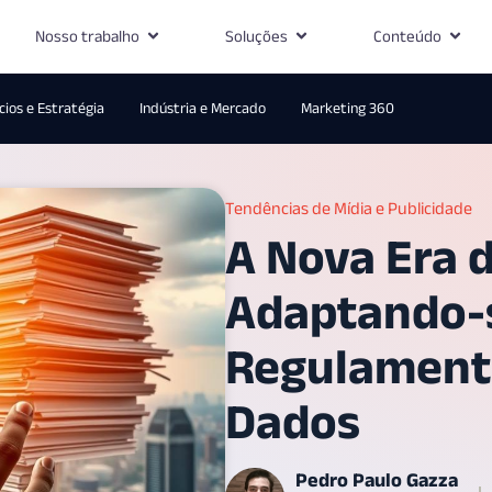
Nosso trabalho
Soluções
Conteúdo
ios e Estratégia
Indústria e Mercado
Marketing 360
Tendências de Mídia e Publicidade
A Nova Era d
Adaptando-
Regulamenta
Dados
Pedro Paulo Gazza