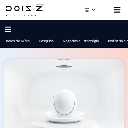
Dados de Mídia
Pesquisa
Negócios e Estratégia
Indústria e