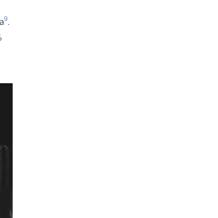
9
a
.
%