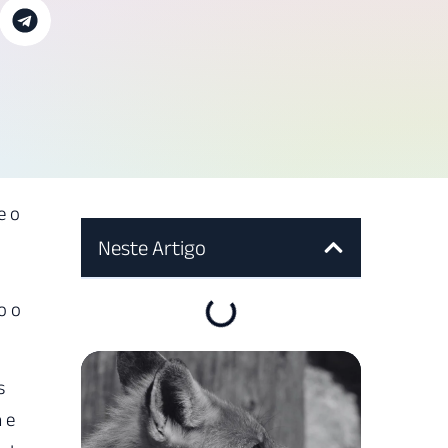
e o
Neste Artigo
o o
s
 e