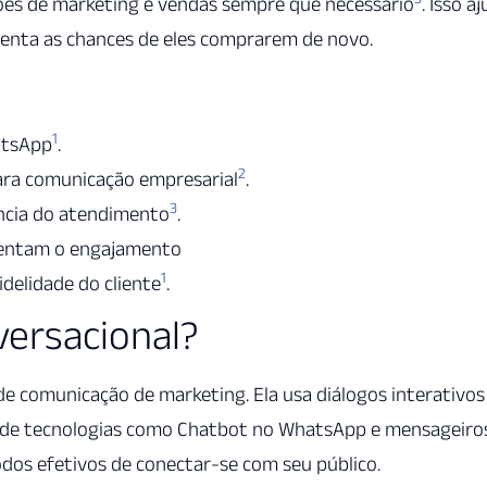
ções de marketing e vendas sempre que necessário
. Isso a
umenta as chances de eles comprarem de novo.
1
atsApp
.
2
ara comunicação empresarial
.
3
ncia do atendimento
.
mentam o engajamento
1
delidade do cliente
.
versacional?
e comunicação de marketing. Ela usa diálogos interativos
és de tecnologias como Chatbot no WhatsApp e mensageiro
os efetivos de conectar-se com seu público.