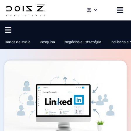
Dados de Mídia
Pesquisa
Negócios e Estratégia
Indústria e