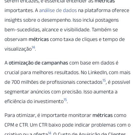
serem eficazes, é essencial entender as
métricas
importantes. A
análise de dados
na plataforma oferece
insights sobre o desempenho. Isso inclui postagens
bem-sucedidas, alcance e visibilidade. Também se
observam
métricas
como taxa de cliques e tempo de
14
visualização
.
A
otimização de campanhas
com base em dados é
crucial para melhores resultados. No LinkedIn, com mais
15
de 700 milhões de profissionais conectados
, é possível
segmentar anúncios com precisão. Isso aumenta a
15
eficiência do investimento
.
Para otimizar, é importante monitorar
métricas
como
CPM e CTR. Um CTR baixo pode indicar problemas com o
14
criativo ou a oferta
. O Custo de Aquisição de Clientes