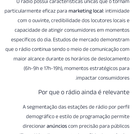
O rádio possui característi
particularmente eficaz para
mark
com o ouvinte, credibilidad
capacidade de atingir con
específicos do dia. Estudos 
que o rádio continua sendo o m
maior alcance durante os ho
(6h-9h e 17h-19h), mome
i
Por que o rádi
A segmentação das estaçõ
demográfico e estilo 
direcionar
anúncios
com 