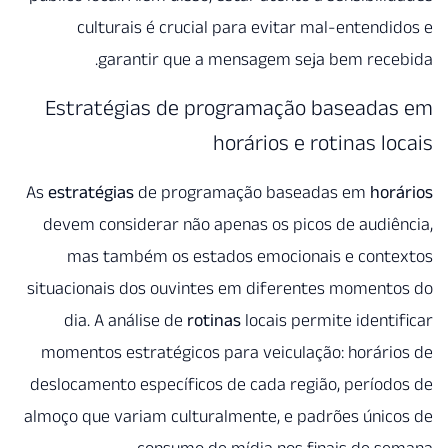
culturais é crucial para 
garantir que a mensa
Estratégias de progra
horár
As
estratégias
de programação
devem considerar não apenas 
mas também os estados e
situacionais dos ouvintes em 
dia. A análise de
rotinas
loc
momentos estratégicos para v
deslocamento específicos de ca
almoço que variam culturalment
consumo de mídia