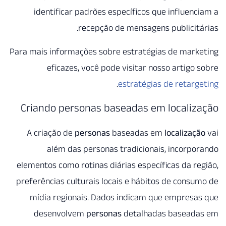
identificar padrões especí
recepção de me
Para mais informações sobre es
eficazes, você pode vis
.
est
Criando personas basea
A criação de
personas
base
além das personas trad
elementos como rotinas diárias
preferências culturais locais 
mídia regionais. Dados in
desenvolvem
personas
de