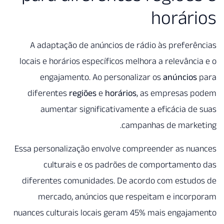
A adaptação de anúncios de
locais e horários específicos 
engajamento. Ao persona
diferentes
regiões
e
horári
aumentar significativam
ca
Essa personalização envolve c
culturais e os padrõe
diferentes comunidades. De 
mercado, anúncios que r
nuances culturais locais gera