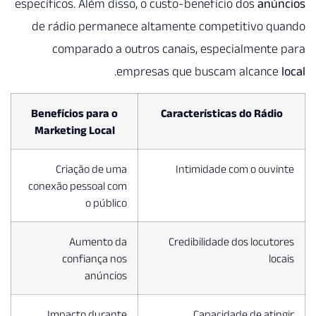
específicos. Além disso, o custo
de rádio permanece altamen
comparado a outros cana
.
empresas qu
Benefícios para o
Carac
Marketing Local
Criação de uma
In
conexão pessoal com
o público
Aumento da
Cre
confiança nos
anúncios
Impacto durante