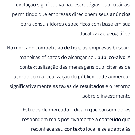
evolução significativa nas es
permitindo que empresas di
para consumidores especí
No mercado competitivo de hoj
maneiras eficazes de alca
contextualização das mens
acordo com a localização do
significativamente as taxas d
Estudos de mercado ind
respondem mais positiv
reconhece seu
conte