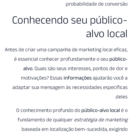
proba
Conhecendo se
Antes de criar uma campanha de m
é essencial conhecer profu
alvo
. Quais são seus int
motivações? Essas
infor
adaptar sua mensagem às nec
O conhecimento profundo 
fundamento de qualquer
e
baseada em localização 