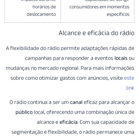
horários de
cons
deslocamento
Alcance 
A flexibilidade do rádio permit
campanhas para respon
mudanças no mercado regional. 
sobre como otimizar gastos co
O rádio continua a ser um
cana
público
local, oferecendo u
alcance e
eficácia
.
segmentação e flexibilidade,