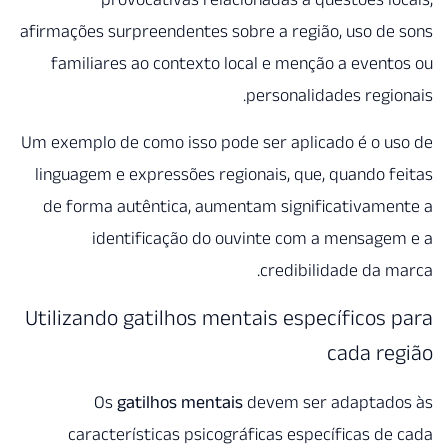
afirmações surpreendentes sobre
familiares ao contexto loca
pe
Um exemplo de como isso pode s
linguagem e expressões region
de forma autêntica, aumenta
identificação do ouvi
Utilizando gatilhos menta
Os
gatilhos mentais
de
características psicográfi