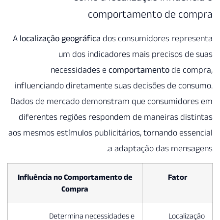
comport
A
localização geográfica
dos co
um dos indicadores
necessidades e
comp
influenciando diretamente sua
Dados de mercado demonstram
diferentes regiões respondem
aos mesmos estímulos publicitári
a ada
Influência no Comportamento d
Compra
Determina necessidades