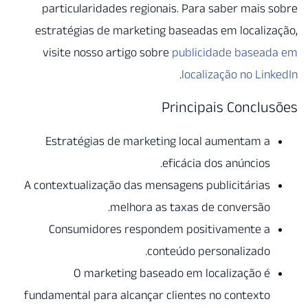
particularidades regionais
estratégias de marketing ba
visite nosso artigo sobre
p
.
Pri
Estratégias de marketing
efi
A contextualização das mensag
melhora as ta
Consumidores respondem
conteú
O marketing baseado
fundamental para alcançar cli