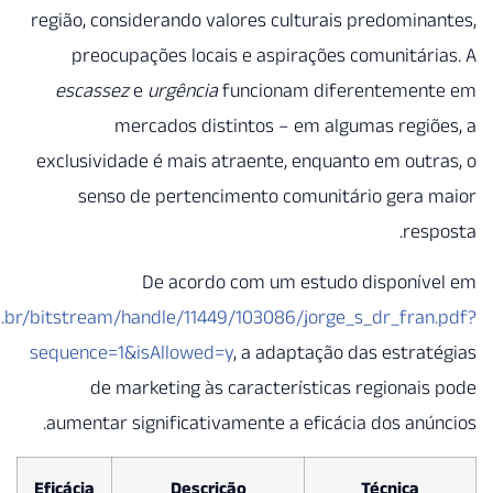
região, considerando valores c
preocupações locais e asp
escassez
e
urgência
funcion
mercados distintos –
exclusividade é mais atraente,
senso de pertencimento 
De acordo com um
https://repositorio.unesp.br/bitstream/handle/11449/10308
sequence=1&isAllowed=y
, a ad
de marketing às caracte
aumentar significativamente a
Eficácia
Descrição