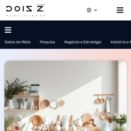
Dados de Mídia
Pesquisa
Negócios e Estratégia
Indústria e