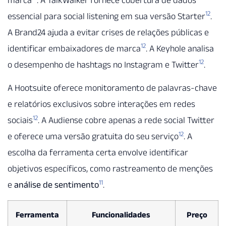
marca
. A TalkWalker fornece cobertura de dados
12
essencial para social listening em sua versão Starter
.
A Brand24 ajuda a evitar crises de relações públicas e
12
identificar embaixadores de marca
. A Keyhole analisa
12
o desempenho de hashtags no Instagram e Twitter
.
A Hootsuite oferece monitoramento de palavras-chave
e relatórios exclusivos sobre interações em redes
12
sociais
. A Audiense cobre apenas a rede social Twitter
12
e oferece uma versão gratuita do seu serviço
. A
escolha da ferramenta certa envolve identificar
objetivos específicos, como rastreamento de menções
11
e
análise de sentimento
.
Ferramenta
Funcionalidades
Preço