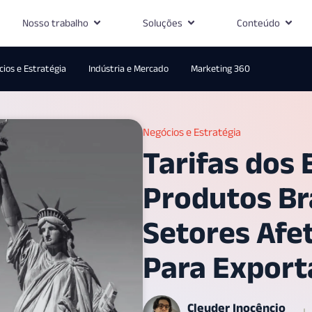
Nosso trabalho
Soluções
Conteúdo
ios e Estratégia
Indústria e Mercado
Marketing 360
Negócios e Estratégia
Tarifas dos
Produtos Bra
Setores Afe
Para Export
Cleuder Inocêncio