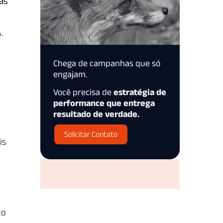
as
.
Chega de campanhas que só
engajam.
Você precisa de
estratégia de
performance que entrega
resultado de verdade.
Solicitar Contato
is
to