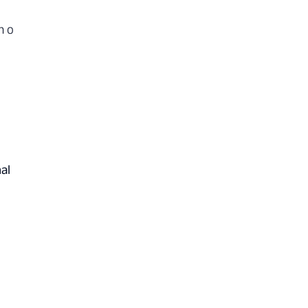
m o
al