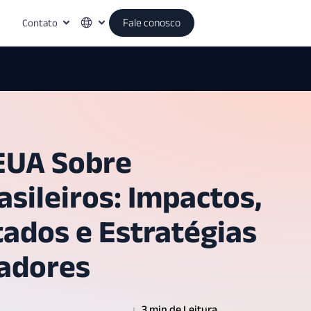
Contato
Fale conosco
 EUA Sobre
sileiros: Impactos,
tados e Estratégias
adores
3 min de Leitura