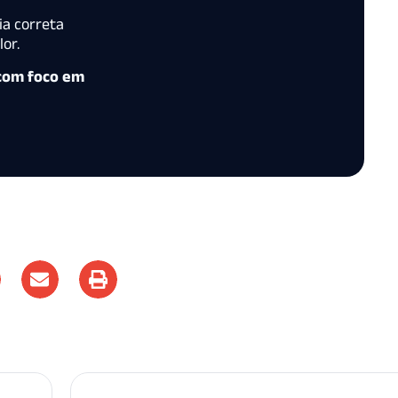
ia correta
or.
 com foco em