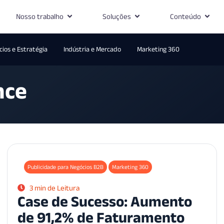
Nosso trabalho
Soluções
Conteúdo
ios e Estratégia
Indústria e Mercado
Marketing 360
nce
Publicidade para Negócios B2B
Marketing 360
3 min de Leitura
Case de Sucesso: Aumento
de 91,2% de Faturamento