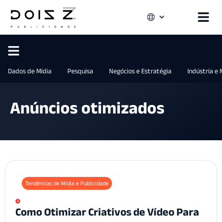
Dados de Mídia
Pesquisa
Negócios e Estratégia
Indústria e
Anúncios otimizados
Tendências de Mídia e Publicidade
Como Otimizar Criativos de Vídeo Para