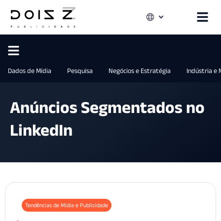
Dados de Mídia
Pesquisa
Negócios e Estratégia
Indústria e
Anúncios Segmentados no
LinkedIn
Tendências de Mídia e Publicidade