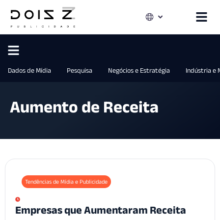
Dados de Mídia
Pesquisa
Negócios e Estratégia
Indústria e
Aumento de Receita
Tendências de Mídia e Publicidade
Empresas que Aumentaram Receita