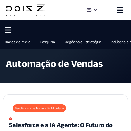
Dados de Mídia
Pesquisa
Negócios e Estratégia
Indústria e
Automação de Vendas
Tendências de Mídia e Publicidade
Salesforce e a IA Agente: O Futuro do