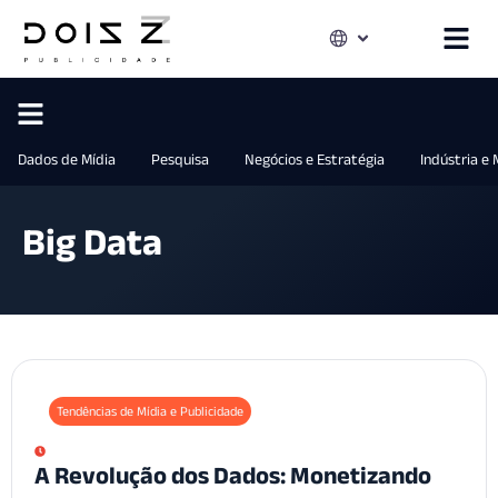
Dados de Mídia
Pesquisa
Negócios e Estratégia
Indústria e
Big Data
Tendências de Mídia e Publicidade
A Revolução dos Dados: Monetizando