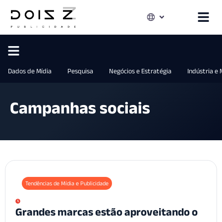
Dados de Mídia
Pesquisa
Negócios e Estratégia
Indústria e
Campanhas sociais
Tendências de Mídia e Publicidade
Grandes marcas estão aproveitando o