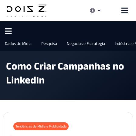
Dados de Mídia
Pesquisa
Negócios e Estratégia
Indústria e
Como Criar Campanhas no
LinkedIn
Tendências de Mídia e Publicidade