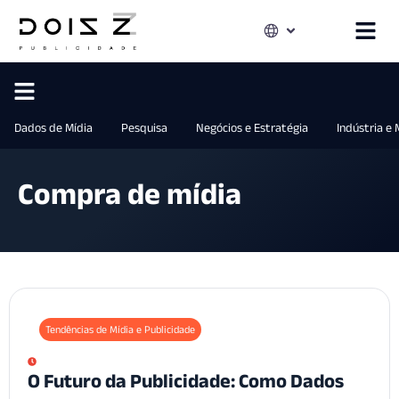
Dados de Mídia
Pesquisa
Negócios e Estratégia
Indústria e
Compra de mídia
Tendências de Mídia e Publicidade
O Futuro da Publicidade: Como Dados